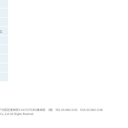
ー
東神田3-4-8 FUTURO東神田 3階 TEL.03-3861-5145 FAX.03-3861-5148
.,Ltd All Rights Reserved.