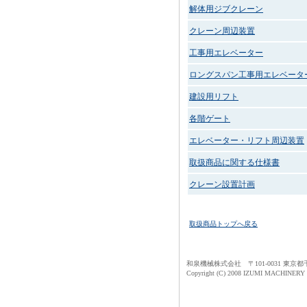
解体用ジブクレーン
クレーン周辺装置
工事用エレベーター
ロングスパン工事用エレベータ
建設用リフト
各階ゲート
エレベーター・リフト周辺装置
取扱商品に関する仕様書
クレーン設置計画
取扱商品トップへ戻る
和泉機械株式会社 〒101-0031 東京都千代田区
Copyright (C) 2008 IZUMI MACHINERY Co